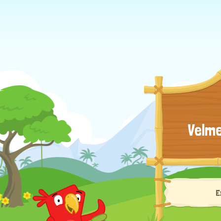
Velme
E